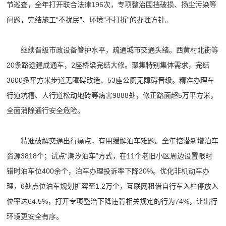
节巡查，全年打开联合法律196次，专项整治围挡破损、扬尘污染等
问题，完结施工“不扰民”、环境“不打折”的办理方针。
继续晋级市政设备管护水平，疏通城市交通头绪。西黄村北街等
20条路途建成通车，2座桥梁完结大修。聚集特别集体需求，完结
3600多平方米步道无障碍改造、53座公厕无障碍晋级。精准办理车
行道坑槽、人行道松动地砖等病害9888处，修正路面超5万平方米，
全面消除通行安全危险。
精准破解交通出行痛点，有用缓解泊车难题。全年挖潜新增泊车
资源3818个；试点“潮汐泊车”方式，在11个老旧小区周边设置限时
错时泊车位400余个，泊车办理投诉率下降20%。优化非机动车办
理，6处点位泊车规划扩容至1.2万个，互联网租借自行车入栏停放入
位率达64.5%，打开专项整治下降违背相关规定的行为74%，让出行
环境更安全有序。