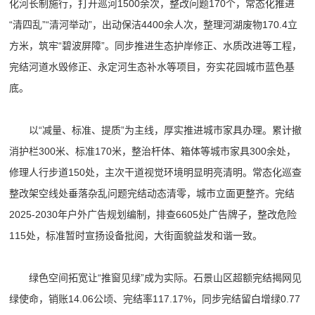
化河长制施行，打开巡河1500余次，整改问题170个，常态化推进
“清四乱”“清河举动”，出动保洁4400余人次，整理河湖废物170.4立
方米，筑牢“碧波屏障”。同步推进生态护岸修正、水质改进等工程，
完结河道水毁修正、永定河生态补水等项目，夯实花园城市蓝色基
底。
以“减量、标准、提质”为主线，厚实推进城市家具办理。累计撤
消护栏300米、标准170米，整治杆体、箱体等城市家具300余处，
修理人行步道150处，主次干道视觉环境明显明亮清明。常态化巡查
整改架空线处垂落杂乱问题完结动态清零，城市立面更整齐。完结
2025-2030年户外广告规划编制，排查6605处广告牌子，整改危险
115处，标准暂时宣扬设备批阅，大街面貌益发和谐一致。
绿色空间拓宽让“推窗见绿”成为实际。石景山区超额完结揭网见
绿使命，销账14.06公顷、完结率117.17%，同步完结留白增绿0.77