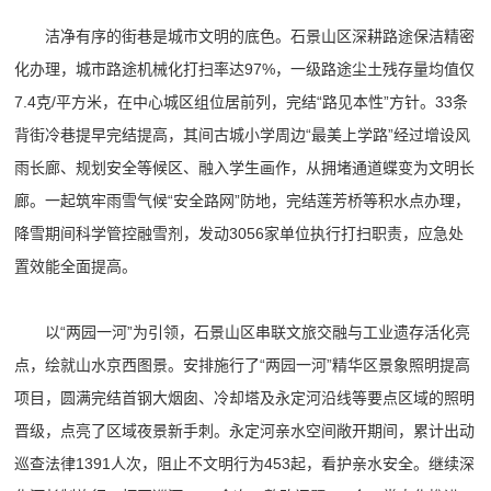
洁净有序的街巷是城市文明的底色。石景山区深耕路途保洁精密
化办理，城市路途机械化打扫率达97%，一级路途尘土残存量均值仅
7.4克/平方米，在中心城区组位居前列，完结“路见本性”方针。33条
背街冷巷提早完结提高，其间古城小学周边“最美上学路”经过增设风
雨长廊、规划安全等候区、融入学生画作，从拥堵通道蝶变为文明长
廊。一起筑牢雨雪气候“安全路网”防地，完结莲芳桥等积水点办理，
降雪期间科学管控融雪剂，发动3056家单位执行打扫职责，应急处
置效能全面提高。
以“两园一河”为引领，石景山区串联文旅交融与工业遗存活化亮
点，绘就山水京西图景。安排施行了“两园一河”精华区景象照明提高
项目，圆满完结首钢大烟囱、冷却塔及永定河沿线等要点区域的照明
晋级，点亮了区域夜景新手刺。永定河亲水空间敞开期间，累计出动
巡查法律1391人次，阻止不文明行为453起，看护亲水安全。继续深