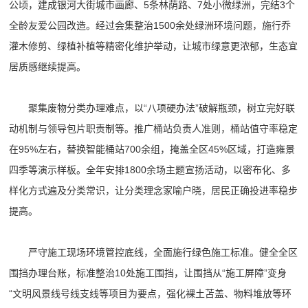
公顷，建成银河大街城市画廊、5条林荫路、7处小微绿洲，完结3个
全龄友爱公园改造。经过会集整治1500余处绿洲环境问题，施行乔
灌木修剪、绿植补植等精密化维护举动，让城市绿意更浓郁，生态宜
居质感继续提高。
聚集废物分类办理难点，以“八项硬办法”破解瓶颈，树立完好联
动机制与领导包片职责制等。推广桶站负责人准则，桶站值守率稳定
在95%左右，替换智能桶站700余组，掩盖全区45%区域，打造雍景
四季等演示样板。全年安排1800余场主题宣扬活动，以密布化、多
样化方式遍及分类常识，让分类理念家喻户晓，居民正确投进率稳步
提高。
严守施工现场环境管控底线，全面施行绿色施工标准。健全全区
围挡办理台账，标准整治10处施工围挡，让围挡从“施工屏障”变身
“文明风景线号线支线等项目为要点，强化裸土苫盖、物料堆放等环