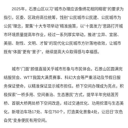
2025年，石景山区以习“城市办理应该像绣花相同精密”的要求为
指引，区委、区政府高位统筹，饯别“公民城市公民建、公民城市为
公民”理念，聚集“十大专项举动”精准施策，以“十面发力”思路打开城
市环境质量提高年作业，经过一系列厚实举动，推进“立异、宜居、
美丽、耐性、文明、才智”的现代化公民城市方针落地收效，让城市
既有“体面”更有“里子”，继续提高大众取得感与幸福感。
城市“门面”颜值直接关乎城市形象与市民体会。石景山区圆满完
结服贸会、WTT我国大满贯赛事、科幻大会等严重活动及节假日服
务保证使命，以精准保证显示城市担任。桥下空间办理成为亮点，积
极探索“一桥多用、空间善治、生态惠民”方式，提早半年完结莲芳
桥、首钢大桥两处桥下空间改造，经过交通优化、功用挖潜与生态美
化，新增泊车场17处、车位750个，打造美化景象4处，让旧日“灰色
旮旯”变身便民有用空间。