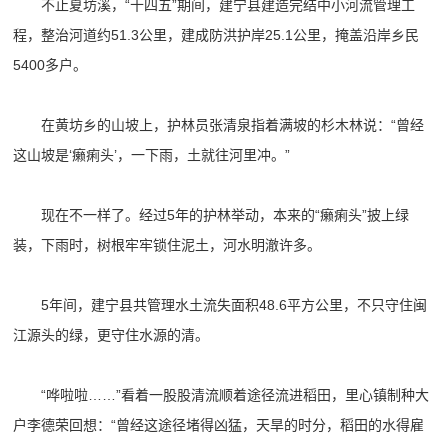
不止夏坊溪，“十四五”期间，建宁县建造完结中小河流管理工
程，整治河道约51.3公里，建成防洪护岸25.1公里，掩盖沿岸乡民
5400多户。
在黄坊乡的山坡上，护林员张清泉指着满坡的杉木林说：“曾经
这山坡是‘癞痢头’，一下雨，土就往河里冲。”
现在不一样了。经过5年的护林举动，本来的“癞痢头”披上绿
装，下雨时，树根牢牢锁住泥土，河水明澈许多。
5年间，建宁县共管理水土流失面积48.6平方公里，不只守住闽
江源头的绿，更守住水源的清。
“哗啦啦……”看着一股股清流顺着途径流进稻田，里心镇制种大
户李德荣回想：“曾经这途径堵得凶猛，天旱的时分，稻田的水得雇