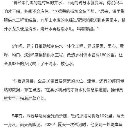
“曾经咱们喝的是村里的井水，下雨的时分水就变浑，得沉积半
响才干喝，冬季还会冻住。”李德荣的街坊余婶回想，“后来，镇里集
镇供水工程完结后，九华山水库的水经过管道就能送到乡民家中，翻
开水龙头便是清水，烧开水再也没水垢，喝着都甜。”
5年间，建宁县推动城乡供水一体化工程，建成伊家、里心、黄
埠、均口、溪源5座集镇供水工程，改造乡村供水管网180公里，让
全县93%的乡民喝上了干清水、放心水。
“你看这屏幕，全县10条首要河流的水位、流量，还有29座雨量
站的数据，都在里边。”在县水利局的才智水利信息渠道前，操作员
熊奢华正指着屏幕介绍。
5年前，熊奢华巡河全凭两条腿，管的那段河将近10公里，晴天
一身灰，雨天两脚泥。2020年夏天一次巡河时，他发现一处堤岸呈