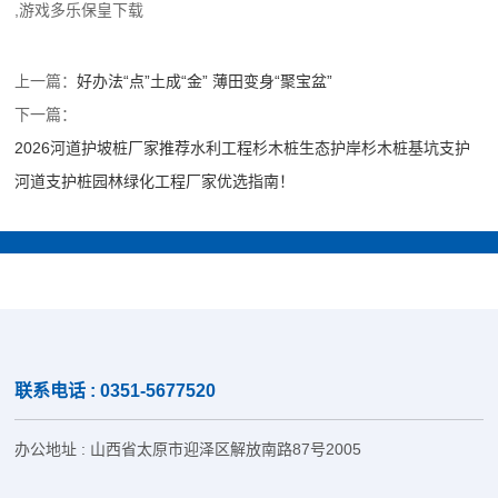
,游戏多乐保皇下载
上一篇：
好办法“点”土成“金” 薄田变身“聚宝盆”
下一篇：
2026河道护坡桩厂家推荐水利工程杉木桩生态护岸杉木桩基坑支护
河道支护桩园林绿化工程厂家优选指南！
联系电话 : 0351-5677520
办公地址 : 山西省太原市迎泽区解放南路87号2005