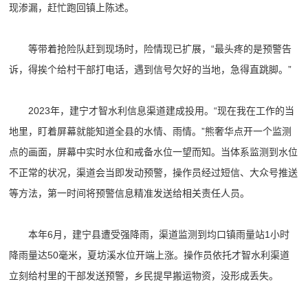
现渗漏，赶忙跑回镇上陈述。
等带着抢险队赶到现场时，险情现已扩展，“最头疼的是预警告
诉，得挨个给村干部打电话，遇到信号欠好的当地，急得直跳脚。”
2023年，建宁才智水利信息渠道建成投用。“现在我在工作的当
地里，盯着屏幕就能知道全县的水情、雨情。”熊奢华点开一个监测
点的画面，屏幕中实时水位和戒备水位一望而知。当体系监测到水位
不正常的状况，渠道会当即发动预警，操作员经过短信、大众号推送
等方法，第一时间将预警信息精准发送给相关责任人员。
本年6月，建宁县遭受强降雨，渠道监测到均口镇雨量站1小时
降雨量达50毫米，夏坊溪水位开端上涨。操作员依托才智水利渠道
立刻给村里的干部发送预警，乡民提早搬运物资，没形成丢失。