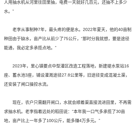
人用抽水机从河里往田里抽，电费一天就好几百元，还抽不上多少
水。”
老李从事制种7年，最头疼的便是水。2022年夏天，他的40亩制
种田由于缺水，亩产比从前少了75公斤，“那时分我就想，要是途径
能通，我必定多承揽点地。”
2023年，里心镇要点中型灌区改造工程落地，新建堤水泵站16
座、蓄水池3座，铺设灌溉途径27.8公里等，旧途径变成混凝土渠，
还安装了闸口操控水流。
现在，农户只需翻开闸口，水就会顺着渠直接流进田里，不再需
求抽水机。老李指着远处的稻田说：“本年我一口气多承揽了30亩
地，亩产比上一年多了100公斤，能多赚4万多元。”