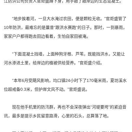
江防洪公司负责人官炬盛蹲下身，用手敲了敲岸边的生态混凝土。
“地步挨着河，一旦大水淹过农田，便是颗粒无收。”官炬盛管了
10年防洪，最难忘的是曩昔“跟洪水赛跑”的日子。那时，一到暴雨，
家家户户都得跑去田边看着，生怕自家田被淹。
“下面混凝土挡墙，上面种狗牙根、芦苇，既能挡洪水，又能让
河水渗进土里，给岸边的植被供给营养。”官炬盛介绍。
“本年6月受飓风影响，均口镇24小时下了170毫米雨，夏坊溪水
位超戒备0.3米，但护岸文风不动。”官炬盛说。
现在他手机里的防汛群，再也不会深夜弹出“河堤要垮”的紧迫音
讯，最多是提示乡民留意路滑，心里的石头，总算落了地。