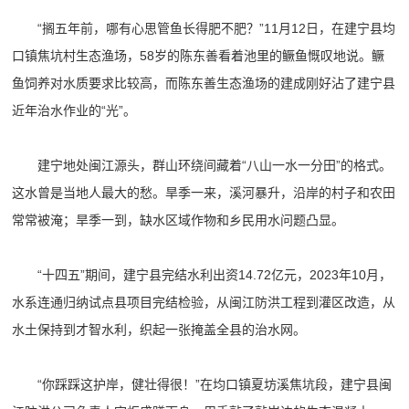
“搁五年前，哪有心思管鱼长得肥不肥？”11月12日，在建宁县均
口镇焦坑村生态渔场，58岁的陈东善看着池里的鳜鱼慨叹地说。鳜
鱼饲养对水质要求比较高，而陈东善生态渔场的建成刚好沾了建宁县
近年治水作业的“光”。
建宁地处闽江源头，群山环绕间藏着“八山一水一分田”的格式。
这水曾是当地人最大的愁。旱季一来，溪河暴升，沿岸的村子和农田
常常被淹；旱季一到，缺水区域作物和乡民用水问题凸显。
“十四五”期间，建宁县完结水利出资14.72亿元，2023年10月，
水系连通归纳试点县项目完结检验，从闽江防洪工程到灌区改造，从
水土保持到才智水利，织起一张掩盖全县的治水网。
“你踩踩这护岸，健壮得很！”在均口镇夏坊溪焦坑段，建宁县闽