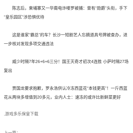
陈志后，柬埔寨又一华裔电诈喽罗被捕：曾有“勋爵”头衔，手下
“皇乐园区”涉恐惧优待
这是谁家“霸总”的车？长沙一短剧艺人忘摘道具号牌被查办，进
一步核对发现多项交通违法
威少时隔7年26+6+6三分！国王灭奇才初次4连胜 小萨时隔27场
复出
贾国龙要求抱歉，罗永浩供认冷冻西蓝花“本钱更高”！一斤西蓝
花从两块多增值到20多元，业内人士：速冻的或许比新鲜菜更好
,游戏多乐保皇下载
上一篇：