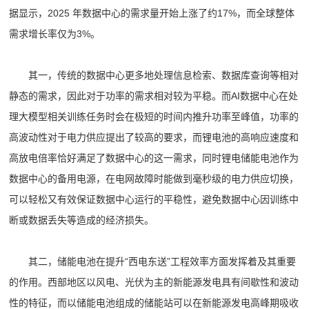
据显示，2025 年数据中心的需求量开始上涨了约17%，而全球整体
需求增长率仅为3%。
其一，传统的数据中心更多地处理信息检索、数据库查询等相对
静态的需求，因此对于功率的需求相对较为平稳。而AI数据中心在处
理大模型相关训练任务时会在极短的时间内推升功率至峰值，功率的
高波动性对于电力供应提出了较高的要求，而锂电池的高响应速度和
高放电倍率恰好满足了数据中心的这一需求，同时锂电储能电池作为
数据中心的备用电源，在电网故障时能做到毫秒级的电力供应切换，
可以轻松又有效保证数据中心运行的平稳性，避免数据中心因训练中
断或数据丢失等造成的经济损失。
其二，储能电池在提升“西电东送”工程效率方面发挥着及其重要
的作用。西部地区以风电、光伏为主的新能源发电具有间歇性和波动
性的特征，而以储能电池组成的储能站可以在新能源发电高峰期吸收