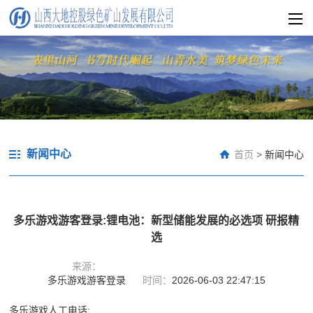
新闻中心
首页
>
新闻中心
多乐游戏游客登录:锂电池：新型储能发展的必选项 研报精
选
来源：
多乐游戏游客登录
时间：
2026-06-03 22:47:15
多乐游戏人工电话: