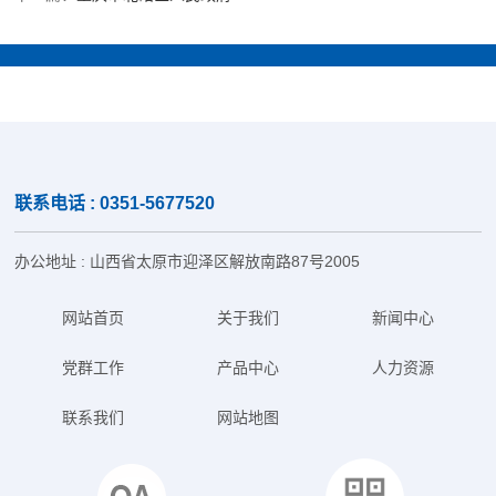
联系电话 : 0351-5677520
办公地址 : 山西省太原市迎泽区解放南路87号2005
网站首页
关于我们
新闻中心
党群工作
产品中心
人力资源
联系我们
网站地图