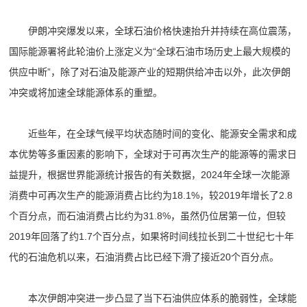
伊朗冲突爆发以来，全球石油价格快速抬升并持续在高位震荡，
国际能源署将此轮油价上涨定义为“全球石油市场历史上最大规模的
供应中断”，除了对石油及能源产业的短期供给冲击以外，此次伊朗
冲突或将加速全球能源体系的重塑。
近些年，在全球气候平均状态随时间的变化、能源安全需求和成
本优势等多重因素的影响下，全球对于可再次生产的能源等的需求日
益提升，根据世界能源统计报告的有关数据，2024年全球一次能源
消费中可再次生产的能源消费占比约为18.1%，较2019年增长了2.8
个百分点，而石油消费占比约为31.8%，虽然仍位居第一位，但较
2019年回落了约1.7个百分点，如果将时间线拉长到二十世纪七十年
代的石油危机以来，石油消费占比已经下滑了接近20个百分点。
本次伊朗冲突进一步凸显了当下石油供应体系的脆弱性，全球能