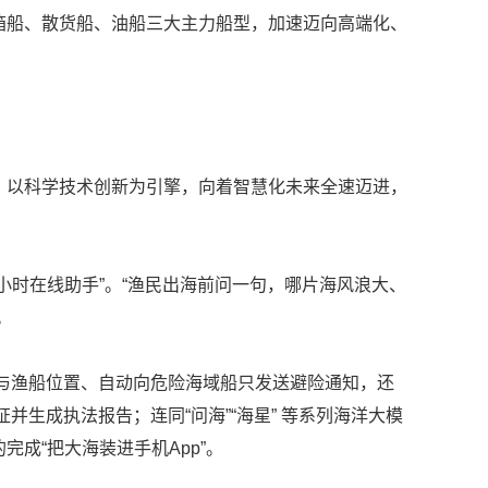
箱船、散货船、油船三大主力船型，加速迈向高端化、
以科学技术创新为引擎，向着智慧化未来全速迈进，
小时在线助手”。“渔民出海前问一句，哪片海风浪大、
。
与渔船位置、自动向危险海域船只发送避险通知，还
并生成执法报告；连同“问海”“海星” 等系列海洋大模
成“把大海装进手机App”。