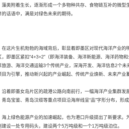
、藻类附着生长，逐渐形成一个多物种共存、食物链互补的微型生
彦的话语中，满是对绿色未来的期待。
这片生机勃勃的海域背后，彰显着即墨区对现代海洋产业的明
区，即墨区紧扣“4+3+2”（即海洋装备、海洋新能源、海洋药
洋旅游、海洋交通运输3个传统产业，深海开发、海洋信息2个未
项目为引擎，推动新兴起的产业崛起、传统产业焕新、未来产业
着即墨女岛片区的疏港公路向南前行，一幅海洋产业集群发展
、青岛宝鉴、青岛汉缆等重点项目沿海岸线呈“品”字形分布，形
上绿色能源产业的加速崛起，也为港口升级提出了新要求。为
划建设一处专用码头，建设两个5万吨级和一个1万吨级泊位。