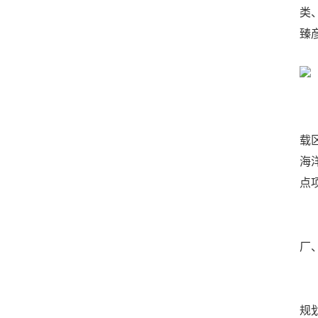
类
臻
在
载
海
点
沿
厂
海
规