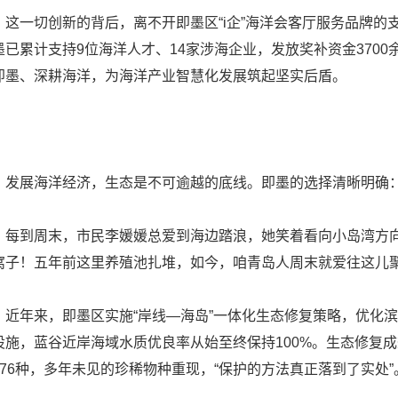
一切创新的背后，离不开即墨区“i企”海洋会客厅服务品牌的
墨已累计支持9位海洋人才、14家涉海企业，发放奖补资金3700
即墨、深耕海洋，为海洋产业智慧化发展筑起坚实后盾。
展海洋经济，生态是不可逾越的底线。即墨的选择清晰明确：
到周末，市民李媛媛总爱到海边踏浪，她笑着看向小岛湾方向：
窝子！五年前这里养殖池扎堆，如今，咱青岛人周末就爱往这儿聚
年来，即墨区实施“岸线—海岛”一体化生态修复策略，优化滨
设施，蓝谷近岸海域水质优良率从始至终保持100%。生态修复成
176种，多年未见的珍稀物种重现，“保护的方法真正落到了实处”