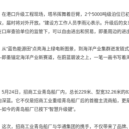
港口升级工程现场，塔吊挥舞着巨臂，2个5000吨级泊位已初
收，届时将对外开放。”建设方工作人员李雨沁表示。升级后的女
在口岸查验单位的监管下，可以自由进出和贸易，即墨周边的进
“蓝色能源田”点亮海上绿电新图景，到海洋产业集群迸发链式
—即墨锚定海洋产业新赛道，在蔚蓝碧波之上，一笔一画书写着
月24日，招商工业青岛船厂内，总长229米、型宽32.26米的820
向深蓝。它不仅是招商工业重组青岛船厂后的首艘主流商船，更是
—如今的青岛船厂已按下“智慧升级键”。
次，招商工业青岛船厂与华通集团的携手，不仅带来了品牌、