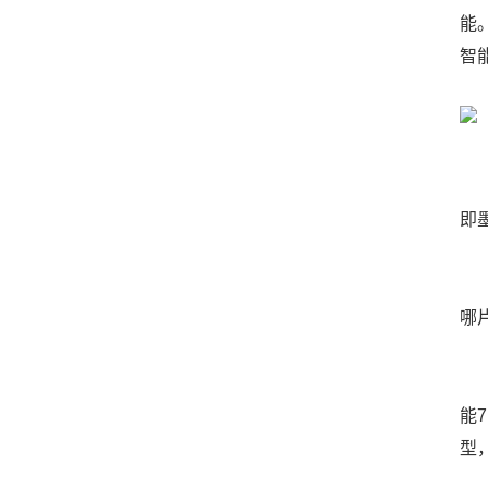
能
智
青
即
在
哪
这
能
型