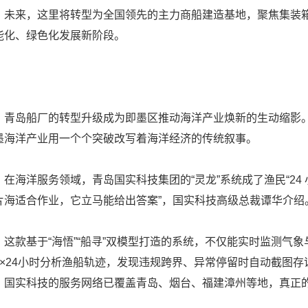
。未来，这里将转型为全国领先的主力商船建造基地，聚焦集装
能化、绿色化发展新阶段。
岛船厂的转型升级成为即墨区推动海洋产业焕新的生动缩影。
墨海洋产业用一个个突破改写着海洋经济的传统叙事。
海洋服务领域，青岛国实科技集团的“灵龙”系统成了渔民“24 
片海适合作业，它立马能给出答案”，国实科技高级总裁谭华介绍
款基于“海悟”“船寻”双模型打造的系统，不仅能实时监测气象
7×24小时分析渔船轨迹，发现违规跨界、异常停留时自动截图存证
，国实科技的服务网络已覆盖青岛、烟台、福建漳州等地，真正的完