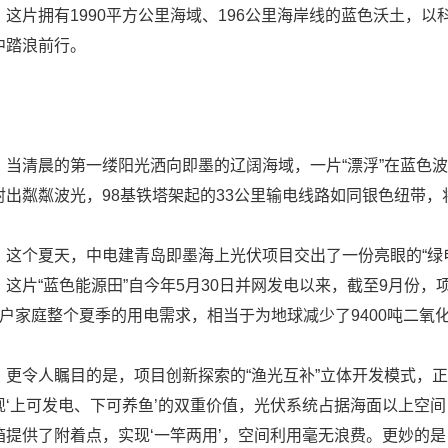
片拥有1990平方公里海域、196公里海岸线的蓝色沃土，以
中踏浪前行。
清晨的第一缕阳光洒向即墨的辽阔海域，一片“漂浮”在蓝色波
射出粼粼波光，98基铁塔架起的33公里输电线路如同银色纽带
个夏天，中电建青岛即墨海上光伏项目交出了一份亮眼的“绿电
，这片“蓝色能源田”自今年5月30日并网发电以来，截至9月份，项
万户家庭整个夏季的用电需求，相当于为地球减少了9400吨二氧
令人瞩目的是，项目创新探索的“渔光互补”立体开发模式，正
现‘上可发电、下可养鱼’的双重价值，光伏系统占据海面以上空
箱提供了附着点，实现‘一竿两用’，空间利用毫无浪费。更妙的