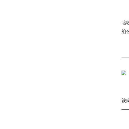
在
验
舶
从
—
5
驶
—
这