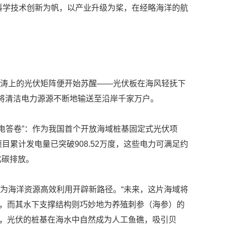
科学技术创新为帆，以产业升级为桨，在经略海洋的航
涛上的光伏矩阵便开始苏醒——光伏板在海风轻抚下
，将清洁电力源源不断地输送至沿岸千家万户。
答卷”：作为我国首个开放海域桩基固定式光伏项
目累计发电量已突破908.52万度，这些电力可满足约
化碳排放。
为海洋资源高效利用开辟新路径。“未来，这片海域将
间，而其水下支撑结构则巧妙地为养殖刺参（海参）的
是，光伏的桩基在海水中自然成为人工鱼礁，吸引贝