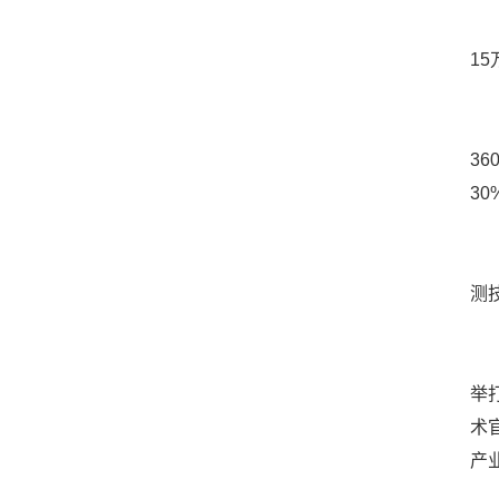
海
1
这
3
3
与
测
在
举
术
产