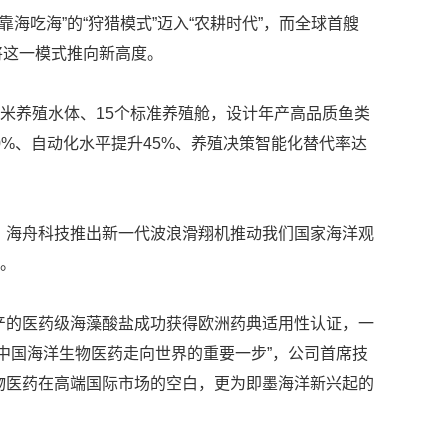
海吃海”的“狩猎模式”迈入“农耕时代”，而全球首艘
更将这一模式推向新高度。
立方米养殖水体、15个标准养殖舱，设计年产高品质鱼类
90%、自动化水平提升45%、养殖决策智能化替代率达
海舟科技推出新一代波浪滑翔机推动我们国家海洋观
机。
的医药级海藻酸盐成功获得欧洲药典适用性认证，一
中国海洋生物医药走向世界的重要一步”，公司首席技
物医药在高端国际市场的空白，更为即墨海洋新兴起的