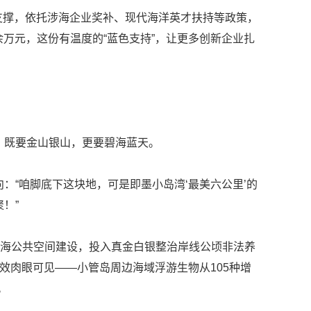
支撑，依托涉海企业奖补、现代海洋英才扶持等政策，
余万元，这份有温度的“蓝色支持”，让更多创新企业扎
既要金山银山，更要碧海蓝天。
“咱脚底下这块地，可是即墨小岛湾‘最美六公里’的
！”
海公共空间建设，投入真金白银整治岸线公顷非法养
效肉眼可见——小管岛周边海域浮游生物从105种增
。