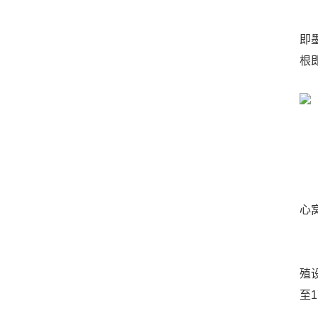
这
即
根
发
每
心
近
殖
至