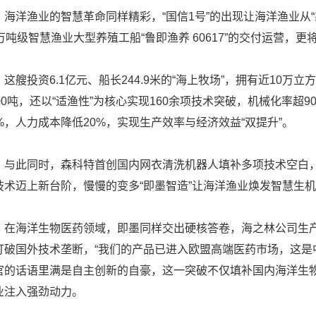
洋渔业的智慧革命同样精彩，“国信1号”的出现让海洋渔业从“靠
5万吨级智慧渔业大型养殖工船“鲁即渔养 60617”的交付运营，
艘投资6.1亿元、船长244.9米的“海上牧场”，拥有近10万
600吨，还以“适渔性”为核心实现160余项技术突破，机械化率超
0%，人力成本降低20%，实现生产效率与经济效益“双提升”。
此同时，森科特首创国内网衣清洗机器人填补多项技术空白，
技术迈上新台阶，慢慢的变多“即墨智造”让海洋渔业焕发智慧生
海洋生物医药领域，即墨同样交出硬核答卷，海之林公司生产
打破国外技术垄断，“我们的产品已进入欧盟高端医药市场，这是
官的话语里满是自主创新的自豪，这一突破不仅填补国内海洋生
业注入强劲动力。