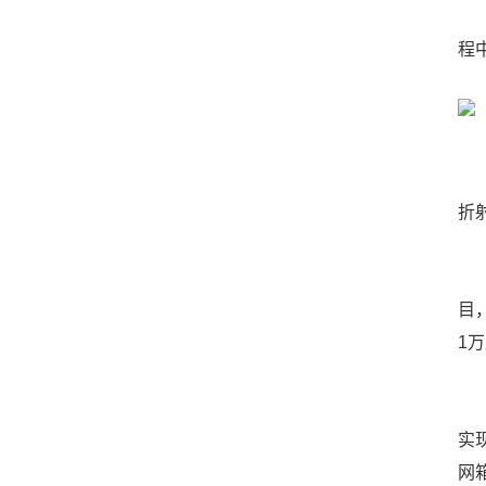
这
程
当
折
这
目
1
更
实
网