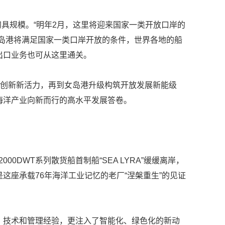
具规模。“明年2月，这里将迎来国家一类开放口岸的
岛港将满足国家一类口岸开放的条件，世界各地的船
出口业务也可从这里通关。
创新新活力，再到女岛港升级构筑开放发展新能级
海洋产业向新而行的高水平发展答卷。
00DWT系列散货船首制船“SEA LYRA”缓缓离岸，
这座承载76年海洋工业记忆的老厂“涅槃重生”的见证
技术和管理经验，更注入了智能化、绿色化的新动