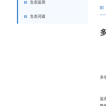
生态监测
生态河道
多
公
监
数